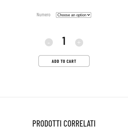
Numero
sneaker
Premiata
ADD TO CART
Mase
8021
quantità
PRODOTTI CORRELATI