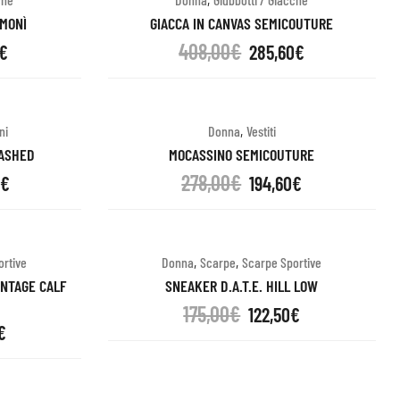
OMONÌ
GIACCA IN CANVAS SEMICOUTURE
408,00
€
€
285,60
€
,
ni
Donna
Vestiti
ASHED
MOCASSINO SEMICOUTURE
278,00
€
0
€
194,60
€
,
,
ortive
Donna
Scarpe
Scarpe Sportive
INTAGE CALF
SNEAKER D.A.T.E. HILL LOW
175,00
€
122,50
€
€