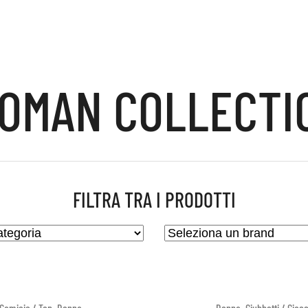
OMAN COLLECTI
FILTRA TRA I PRODOTTI
,
,
Camicie / Top
Donna
Donna
Giubbotti / Giac