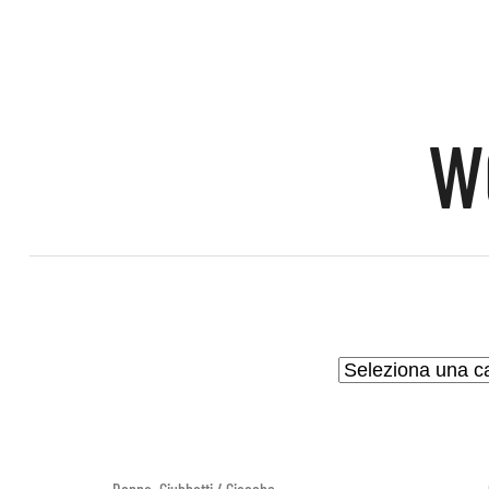
W
,
Donna
Giubbotti / Giacche