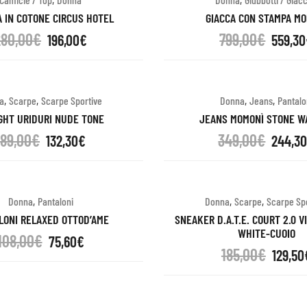
A IN COTONE CIRCUS HOTEL
GIACCA CON STAMPA M
280,00
€
799,00
€
196,00
€
559,30
,
,
,
,
a
Scarpe
Scarpe Sportive
Donna
Jeans
Pantalo
IGHT URIDURI NUDE TONE
JEANS MOMONÌ STONE W
189,00
€
349,00
€
132,30
€
244,3
,
,
,
Donna
Pantaloni
Donna
Scarpe
Scarpe Sp
LONI RELAXED OTTOD’AME
SNEAKER D.A.T.E. COURT 2.0 V
WHITE-CUOIO
108,00
€
75,60
€
185,00
€
129,50