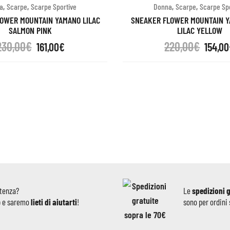
,
,
,
,
a
Scarpe
Scarpe Sportive
Donna
Scarpe
Scarpe Sp
OWER MOUNTAIN YAMANO LILAC
SNEAKER FLOWER MOUNTAIN Y
SALMON PINK
LILAC YELLOW
230,00
€
220,00
€
161,00
€
154,00
stenza?
Le
spedizioni 
p e saremo
lieti di aiutarti
!
sono per ordini 