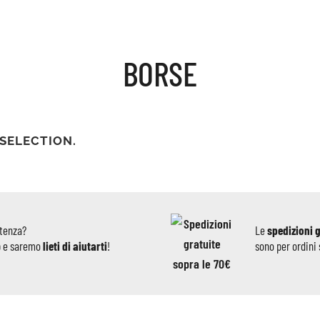
BORSE
SELECTION.
stenza?
Le
spedizioni 
p e saremo
lieti di aiutarti
!
sono per ordini 