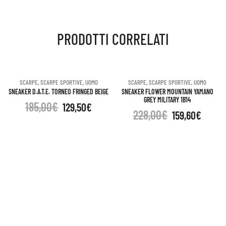
downtown
PRODOTTI CORRELATI
green
19110
SCARPE
,
SCARPE SPORTIVE
,
UOMO
SCARPE
,
SCARPE SPORTIVE
,
UOMO
SNEAKER D.A.T.E. TORNEO FRINGED BEIGE
SNEAKER FLOWER MOUNTAIN YAMANO
quantità
GREY MILITARY 1B14
185,00
€
129,50
€
228,00
€
159,60
€