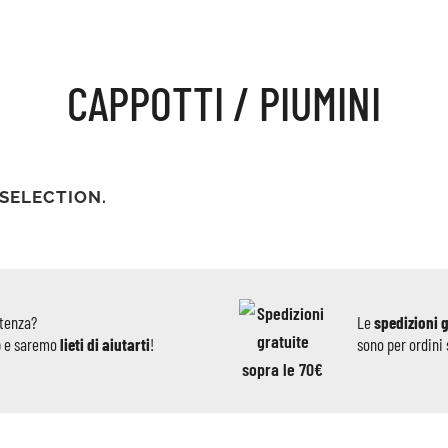
CAPPOTTI / PIUMINI
SELECTION.
stenza?
Le
spedizioni 
p e saremo
lieti di aiutarti
!
sono per ordini 