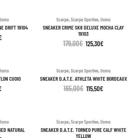
,
,
Uomo
Scarpe
Scarpe Sportive
Uomo
E DRIFT 19104
SNEAKER CRIME SK8 DELUXE MOCHA CLAY
19103
€
179,00
€
125,30
€
,
,
Uomo
Scarpe
Scarpe Sportive
Uomo
YLON CUOIO
SNEAKER D.A.T.E. ATHLETA WHITE BORDEAUX
165,00
€
€
115,50
€
,
,
Uomo
Scarpe
Scarpe Sportive
Uomo
NGED NATURAL
SNEAKER D.A.T.E. TORNEO PURE CALF WHITE
YELLOW