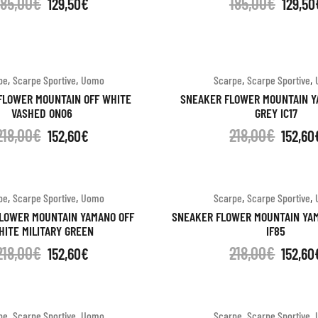
185,00
€
185,00
€
129,50
€
129,50
,
,
,
,
pe
Scarpe Sportive
Uomo
Scarpe
Scarpe Sportive
FLOWER MOUNTAIN OFF WHITE
SNEAKER FLOWER MOUNTAIN Y
VASHED ON06
GREY IC17
218,00
€
218,00
€
152,60
€
152,60
,
,
,
,
pe
Scarpe Sportive
Uomo
Scarpe
Scarpe Sportive
LOWER MOUNTAIN YAMANO OFF
SNEAKER FLOWER MOUNTAIN YA
HITE MILITARY GREEN
IF85
218,00
€
218,00
€
152,60
€
152,60
,
,
,
,
pe
Scarpe Sportive
Uomo
Scarpe
Scarpe Sportive