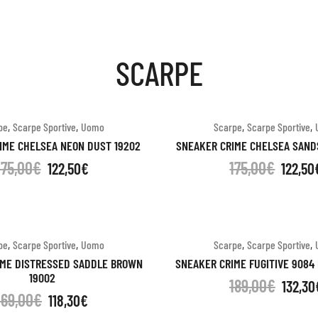
SCARPE
,
,
,
,
pe
Scarpe Sportive
Uomo
Scarpe
Scarpe Sportive
IME CHELSEA NEON DUST 19202
SNEAKER CRIME CHELSEA SAND
175,00
€
175,00
€
122,50
€
122,50
,
,
,
,
pe
Scarpe Sportive
Uomo
Scarpe
Scarpe Sportive
IME DISTRESSED SADDLE BROWN
SNEAKER CRIME FUGITIVE 9084
19002
189,00
€
132,30
169,00
€
118,30
€