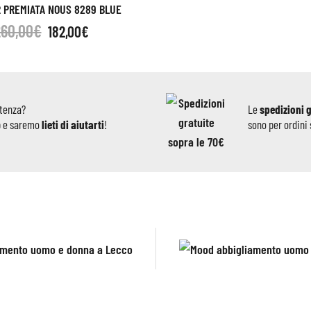
 PREMIATA NOUS 8289 BLUE
260,00
€
182,00
€
stenza?
Le
spedizioni 
p e saremo
lieti di aiutarti
!
sono per ordini 