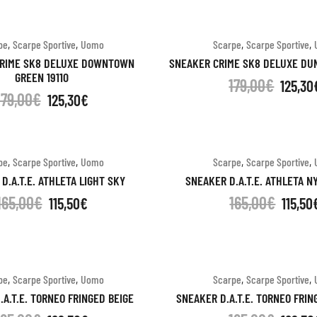
,
,
,
,
pe
Scarpe Sportive
Uomo
Scarpe
Scarpe Sportive
RIME SK8 DELUXE DOWNTOWN
SNEAKER CRIME SK8 DELUXE DUN
GREEN 19110
179,00
€
125,30
179,00
€
125,30
€
,
,
,
,
pe
Scarpe Sportive
Uomo
Scarpe
Scarpe Sportive
D.A.T.E. ATHLETA LIGHT SKY
SNEAKER D.A.T.E. ATHLETA N
165,00
€
165,00
€
115,50
€
115,50
,
,
,
,
pe
Scarpe Sportive
Uomo
Scarpe
Scarpe Sportive
A.T.E. TORNEO FRINGED BEIGE
SNEAKER D.A.T.E. TORNEO FRI