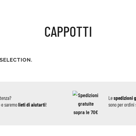
CAPPOTTI
SELECTION.
stenza?
Le
spedizioni 
p e saremo
lieti di aiutarti
!
sono per ordini 