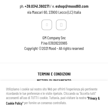
+39.0341.360271
eshop@mood60.com
ph.
/ e.
via Mascari 60, 23900 Lecco (LC) Italia
GM Company Snc
P.Iva
03928220965
Copyright ©2021 Mood – All rights reserved
TERMINI E CONDIZIONI
METODI DI PAGAMENTO
SPESE DI SPEDIZIONE
Utilizziamo i cookie sul nostro sito Web per offrirti l'esperienza più pertinente
ricordando le tue preferenze e le visite ripetute. Cliccando su "Accetta tutti"
CAMBI E RESI
acconsenti all'uso di TUTTI i cookie. Tuttavia, puoi visitare la nostra
"Privacy &
PRIVACY POLICY
per fornire un consenso controllato.
Cookie Policy"