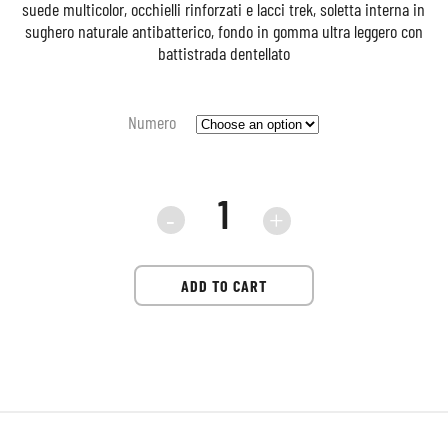
suede multicolor, occhielli rinforzati e lacci trek, soletta interna in
sughero naturale antibatterico, fondo in gomma ultra leggero con
battistrada dentellato
Numero
Sneaker
Flower
ADD TO CART
mountain
Yamano
sage