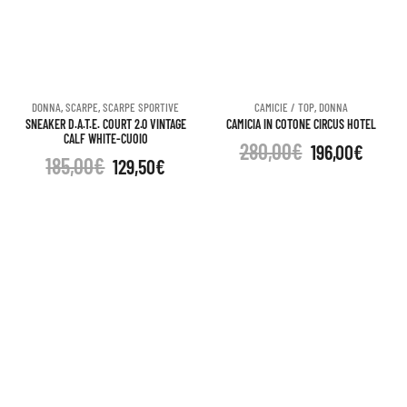
DONNA
,
SCARPE
,
SCARPE SPORTIVE
CAMICIE / TOP
,
DONNA
SNEAKER D.A.T.E. COURT 2.0 VINTAGE
CAMICIA IN COTONE CIRCUS HOTEL
CALF WHITE-CUOIO
280,00
€
196,00
€
185,00
€
129,50
€