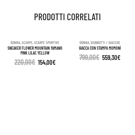
PRODOTTI CORRELATI
pink
yellow
DONNA
,
SCARPE
,
SCARPE SPORTIVE
DONNA
,
GIUBBOTTI / GIACCHE
SNEAKER FLOWER MOUNTAIN YAMANO
GIACCA CON STAMPA MOMONÌ
quantità
PINK LILAC YELLOW
799,00
€
559,30
€
220,00
€
154,00
€