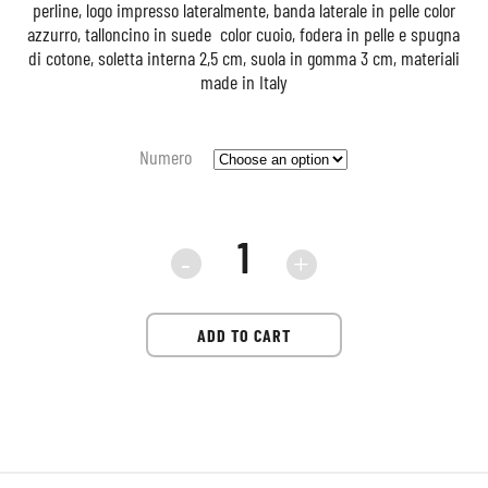
perline, logo impresso lateralmente, banda laterale in pelle color
azzurro, talloncino in suede color cuoio, fodera in pelle e spugna
di cotone, soletta interna 2,5 cm, suola in gomma 3 cm, materiali
made in Italy
Numero
Sneaker
D.A.T.E.
ADD TO CART
Court
2.0