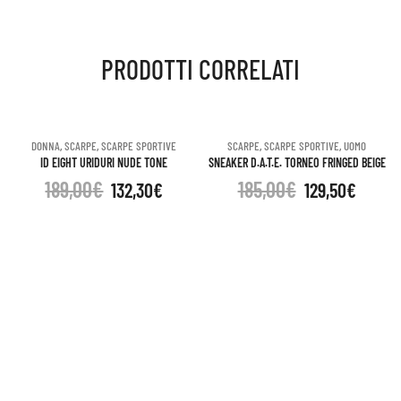
vintage
PRODOTTI CORRELATI
calf
white-
DONNA
,
SCARPE
,
SCARPE SPORTIVE
SCARPE
,
SCARPE SPORTIVE
,
UOMO
ID EIGHT URIDURI NUDE TONE
SNEAKER D.A.T.E. TORNEO FRINGED BEIGE
cuoio
189,00
€
185,00
€
132,30
€
129,50
€
quantità