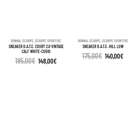
DONNA
,
SCARPE
,
SCARPE SPORTIVE
DONNA
,
SCARPE
,
SCARPE SPORTIVE
SNEAKER D.A.T.E. COURT 2.0 VINTAGE
SNEAKER D.A.T.E. HILL LOW
CALF WHITE-CUOIO
175,00
€
140,00
€
185,00
€
148,00
€