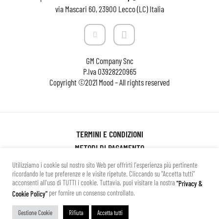
via Mascari 60, 23900 Lecco (LC) Italia
GM Company Snc
P.Iva
03928220965
Copyright ©2021 Mood – All rights reserved
TERMINI E CONDIZIONI
METODI DI PAGAMENTO
SPESE DI SPEDIZIONE
Utilizziamo i cookie sul nostro sito Web per offrirti l'esperienza più pertinente
ricordando le tue preferenze e le visite ripetute. Cliccando su "Accetta tutti"
CAMBI E RESI
acconsenti all'uso di TUTTI i cookie. Tuttavia, puoi visitare la nostra
"Privacy &
PRIVACY POLICY
per fornire un consenso controllato.
Cookie Policy"
Gestione Cookie
Rifiuta
Accetta tutti