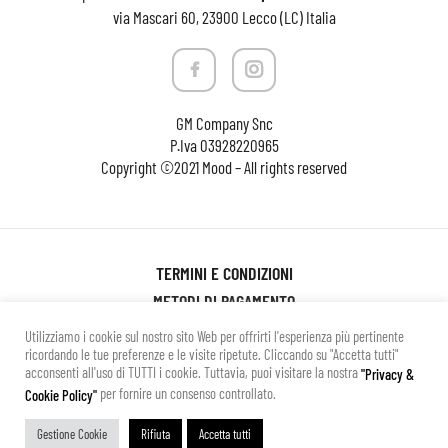
via Mascari 60, 23900 Lecco (LC) Italia
GM Company Snc
P.Iva
03928220965
Copyright ©2021 Mood – All rights reserved
TERMINI E CONDIZIONI
METODI DI PAGAMENTO
SPESE DI SPEDIZIONE
Utilizziamo i cookie sul nostro sito Web per offrirti l'esperienza più pertinente
ricordando le tue preferenze e le visite ripetute. Cliccando su "Accetta tutti"
CAMBI E RESI
acconsenti all'uso di TUTTI i cookie. Tuttavia, puoi visitare la nostra
"Privacy &
PRIVACY POLICY
per fornire un consenso controllato.
Cookie Policy"
Gestione Cookie
Rifiuta
Accetta tutti