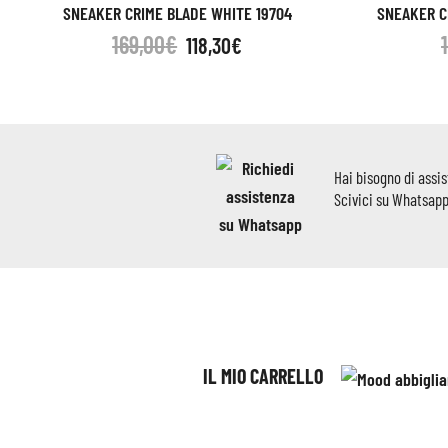
SNEAKER CRIME BLADE WHITE 19704
SNEAKER C
169,00
€
118,30
€
Hai bisogno di assi
Scivici su Whatsap
IL MIO CARRELLO