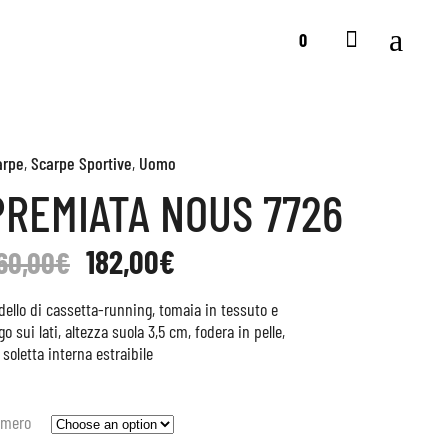
0
arpe
,
Scarpe Sportive
,
Uomo
REMIATA NOUS 7726
182,00
€
60,00
€
llo di cassetta-running, tomaia in tessuto e
o sui lati, altezza suola 3,5 cm, fodera in pelle,
soletta interna estraibile
mero