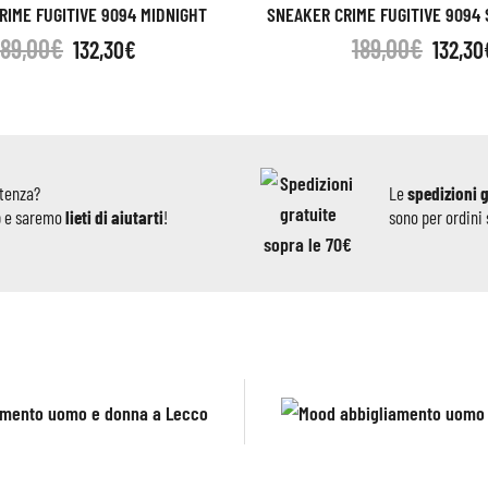
RIME FUGITIVE 9094 MIDNIGHT
SNEAKER CRIME FUGITIVE 9094
189,00
€
189,00
€
132,30
€
132,30
stenza?
Le
spedizioni 
p e saremo
lieti di aiutarti
!
sono per ordini 