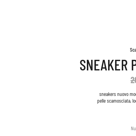
Sc
SNEAKER P
2
sneakers nuovo mode
pelle scamosciata, log
Nu