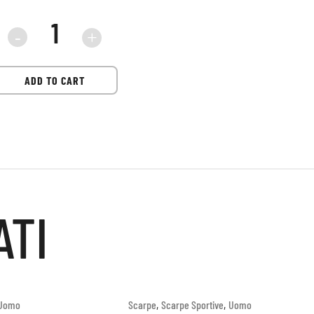
sneaker
Premiata
ADD TO CART
Nous
7726
quantità
ATI
,
,
Uomo
Scarpe
Scarpe Sportive
Uomo