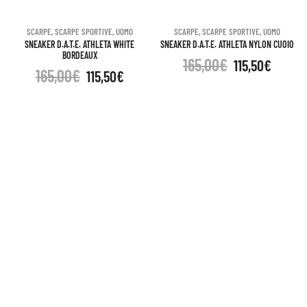
SCARPE
,
SCARPE SPORTIVE
,
UOMO
SCARPE
,
SCARPE SPORTIVE
,
UOMO
SNEAKER D.A.T.E. ATHLETA WHITE
SNEAKER D.A.T.E. ATHLETA NYLON CUOIO
BORDEAUX
165,00
€
115,50
€
165,00
€
115,50
€