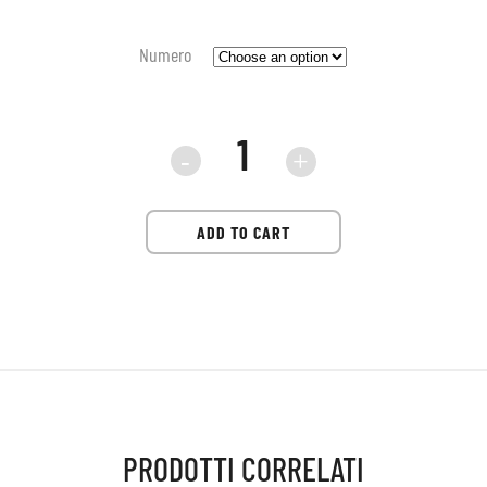
Numero
sneaker
Premiata
ADD TO CART
Mase25
8017
quantità
PRODOTTI CORRELATI