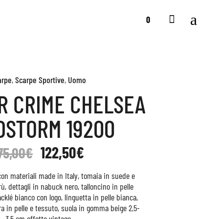
0
arpe
,
Scarpe Sportive
,
Uomo
R CRIME CHELSEA
DSTORM 19200
122,50
€
75,00
€
con materiali made in Italy, tomaia in suede e
ù, dettagli in nabuck nero, talloncino in pelle
acklé bianco con logo, linguetta in pelle bianca,
ra in pelle e tessuto, suola in gomma beige 2,5-
3,5 cm effetto vintage