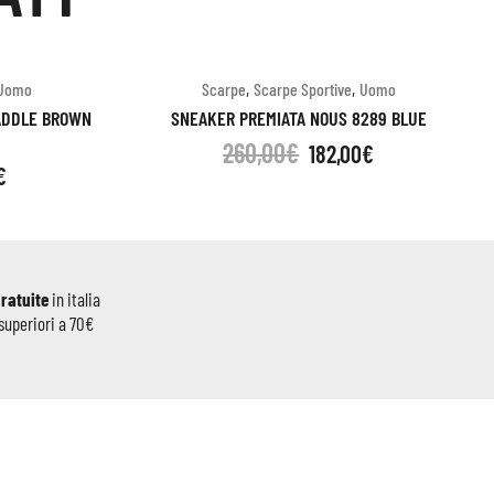
,
,
Uomo
Scarpe
Scarpe Sportive
Uomo
ADDLE BROWN
SNEAKER PREMIATA NOUS 8289 BLUE
260,00
€
182,00
€
€
gratuite
in italia
superiori a 70€