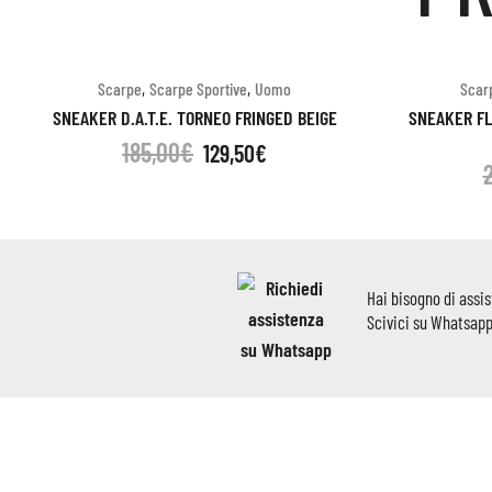
,
,
Scarpe
Scarpe Sportive
Uomo
Scar
SNEAKER D.A.T.E. TORNEO FRINGED BEIGE
SNEAKER F
185,00
€
129,50
€
Hai bisogno di assi
Scivici su Whatsap