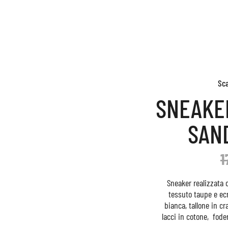
Sc
SNEAKE
SAN
1
Sneaker realizzata 
tessuto taupe e ecr
bianca, tallone in cr
lacci in cotone, fode