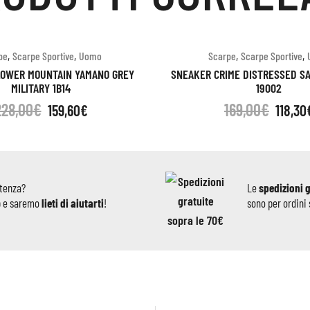
,
,
,
,
pe
Scarpe Sportive
Uomo
Scarpe
Scarpe Sportive
LOWER MOUNTAIN YAMANO GREY
SNEAKER CRIME DISTRESSED S
MILITARY 1B14
19002
228,00
€
169,00
€
159,60
€
118,30
stenza?
Le
spedizioni 
p e saremo
lieti di aiutarti
!
sono per ordini 