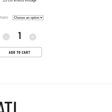
mero
Sneaker
CRIME
ADD TO CART
Chelsea
sandstorm
19200
ATI
quantità