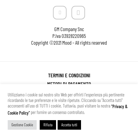
GM Company Snc
P.Iva
03928220965
Copyright ©2021 Mood – All rights reserved
TERMINI E CONDIZIONI
METODI DI PAGAMENTO
SPESE DI SPEDIZIONE
Utilizziamo i cookie sul nostro sito Web per offrirti l'esperienza più pertinente
ricordando le tue preferenze e le visite ripetute. Cliccando su "Accetta tutti"
CAMBI E RESI
acconsenti all'uso di TUTTI i cookie. Tuttavia, puoi visitare la nostra
"Privacy &
PRIVACY POLICY
per fornire un consenso controllato.
Cookie Policy"
Gestione Cookie
Rifiuta
Accetta tutti
Sito realizzato da
PIXELA / Digital Creativity